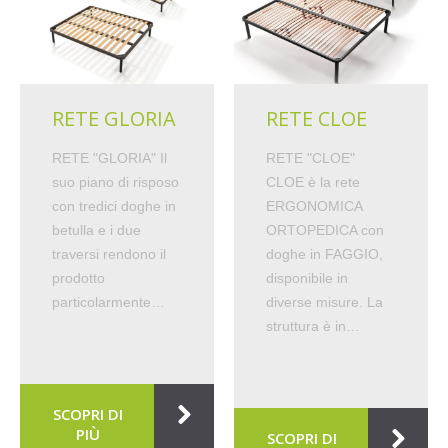
RETE GLORIA
RETE CLOE
RETE "GLORIA" Il
RETE "CLOE"
suo piano di risposo
CLOE è la rete
con tredici doghe in
ERGONOMICA
betulla e i due
ORTOPEDICA con
traversi rendono il
doghe in FAGGIO,
prodotto
disponibile in
particolarmente…
diverse misure. La
struttura è in…
SCOPRI DI
PIÙ
SCOPRI DI