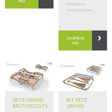
PIÙ
motorizzata,
movimentazione…
SCOPRI DI
PIÙ
RETE URANO
KIT RETE
MOTORIZZATA
URANO