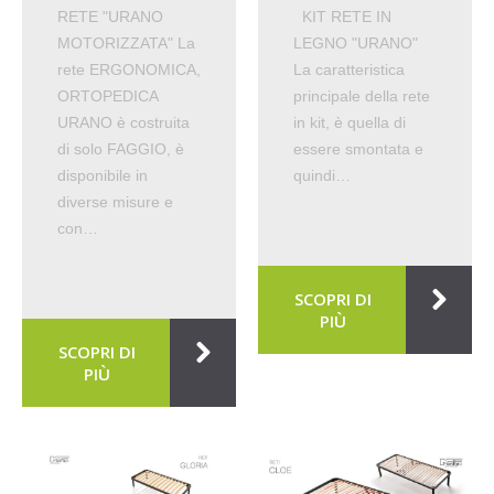
RETE "URANO
KIT RETE IN
MOTORIZZATA" La
LEGNO "URANO"
rete ERGONOMICA,
La caratteristica
ORTOPEDICA
principale della rete
URANO è costruita
in kit, è quella di
di solo FAGGIO, è
essere smontata e
disponibile in
quindi…
diverse misure e
con…
SCOPRI DI
PIÙ
SCOPRI DI
PIÙ