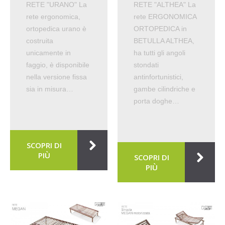
RETE "URANO" La
RETE "ALTHEA" La
rete ergonomica,
rete ERGONOMICA
ortopedica urano è
ORTOPEDICA in
costruita
BETULLA ALTHEA,
unicamente in
ha tutti gli angoli
faggio, è disponibile
stondati
nella versione fissa
antinfortunistici,
sia in misura…
gambe cilindriche e
porta doghe…
SCOPRI DI
PIÙ
SCOPRI DI
PIÙ