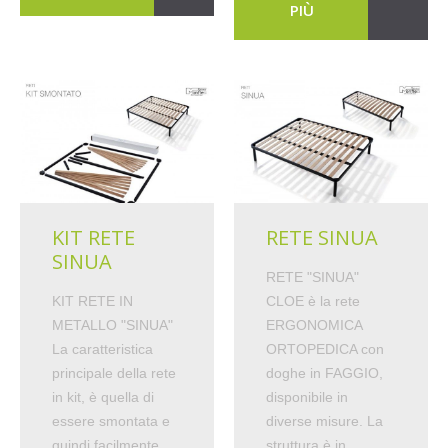
PIÙ
KIT RETE
RETE SINUA
SINUA
RETE "SINUA"
KIT RETE IN
CLOE è la rete
METALLO "SINUA"
ERGONOMICA
La caratteristica
ORTOPEDICA con
principale della rete
doghe in FAGGIO,
in kit, è quella di
disponibile in
essere smontata e
diverse misure. La
quindi facilmente…
struttura è in…